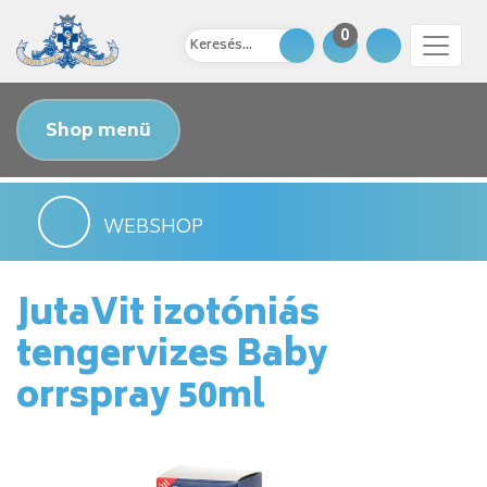
0
Shop menü
WEBSHOP
JutaVit izotóniás
tengervizes Baby
orrspray 50ml