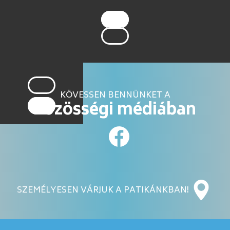
KÖVESSEN BENNÜNKET A
közösségi médiában
SZEMÉLYESEN VÁRJUK A PATIKÁNKBAN!