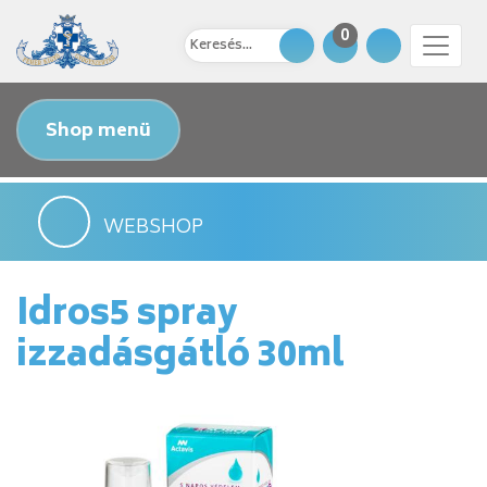
0
Shop menü
WEBSHOP
Idros5 spray
izzadásgátló 30ml