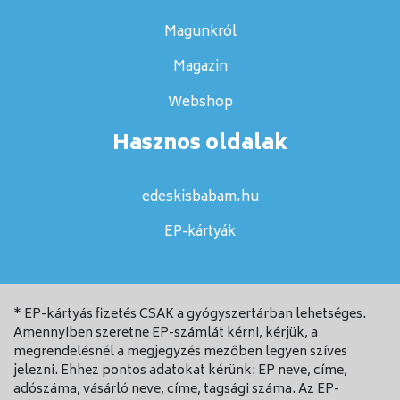
Magunkról
Magazin
Webshop
Hasznos oldalak
edeskisbabam.hu
EP-kártyák
* EP-kártyás fizetés CSAK a gyógyszertárban lehetséges.
Amennyiben szeretne EP-számlát kérni, kérjük, a
megrendelésnél a megjegyzés mezőben legyen szíves
jelezni. Ehhez pontos adatokat kérünk: EP neve, címe,
adószáma, vásárló neve, címe, tagsági száma. Az EP-