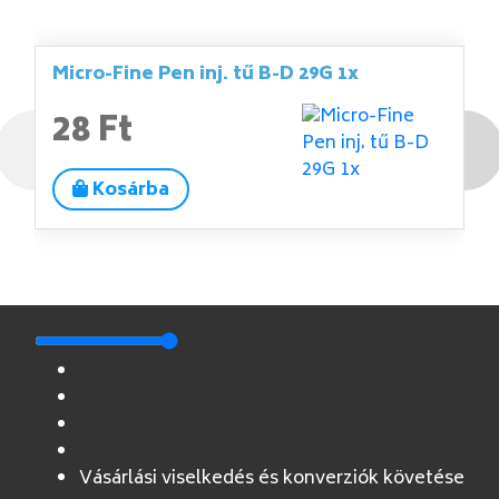
Micro-Fine Pen inj. tű B-D 29G 1x
28 Ft
Kosárba
Vásárlási viselkedés és konverziók követése