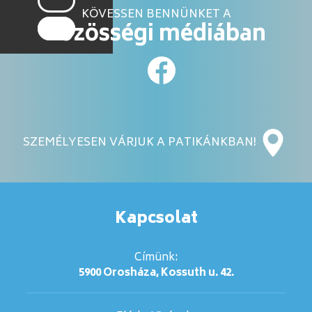
KÖVESSEN BENNÜNKET A
közösségi médiában
SZEMÉLYESEN VÁRJUK A PATIKÁNKBAN!
Kapcsolat
Címünk:
5900 Orosháza, Kossuth u. 42.