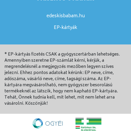
edeskisbabam.hu
EP-kártyák
* EP-kártyás fizetés CSAK a gyógyszertárban lehetséges.
Amennyiben szeretne EP-számlát kérni, kérjük, a
megrendelésnél a megjegyzés mezőben legyen szíves
jelezni. Ehhez pontos adatokat kérünk: EP neve, címe,
adószáma, vásárló neve, címe, tagsági száma. Az EP-
kártyára megvásárolható, nem gyógyszer besorolású
termékeknél az látszik, hogy nem kapható EP-kártyára.
Tehát, Önnek tudnia kell, mit lehet, mit nem lehet arra
vásárolni. Köszönjük!