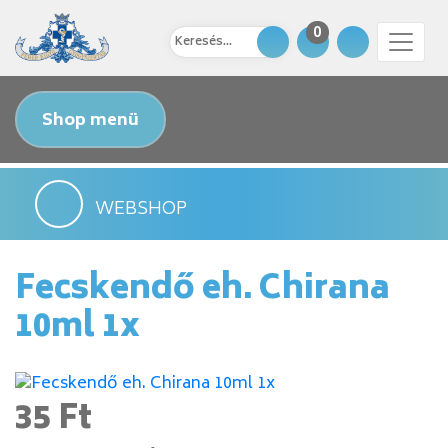
0
Shop menü
WEBSHOP
Fecskendő eh. Chirana
10ml 1x
35 Ft