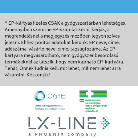
* EP-kártyás fizetés CSAK a gyógyszertárban lehetséges.
Amennyiben szeretne EP-számlát kérni, kérjük, a
megrendelésnél a megjegyzés mezőben legyen szíves
jelezni. Ehhez pontos adatokat kérünk: EP neve, címe,
adószáma, vásárló neve, címe, tagsági száma. Az EP-
kártyára megvásárolható, nem gyógyszer besorolású
termékeknél az látszik, hogy nem kapható EP-kártyára.
Tehát, Önnek tudnia kell, mit lehet, mit nem lehet arra
vásárolni. Köszönjük!