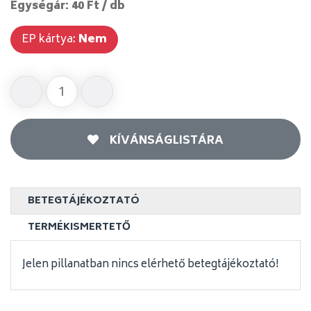
Egységár: 40 Ft / db
EP kártya:
Nem
KÍVÁNSÁGLISTÁRA
BETEGTÁJÉKOZTATÓ
TERMÉKISMERTETŐ
Jelen pillanatban nincs elérhető betegtájékoztató!