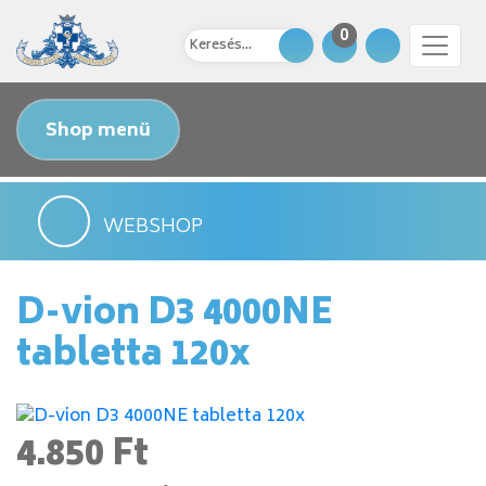
0
Shop menü
WEBSHOP
D-vion D3 4000NE
tabletta 120x
4.850 Ft