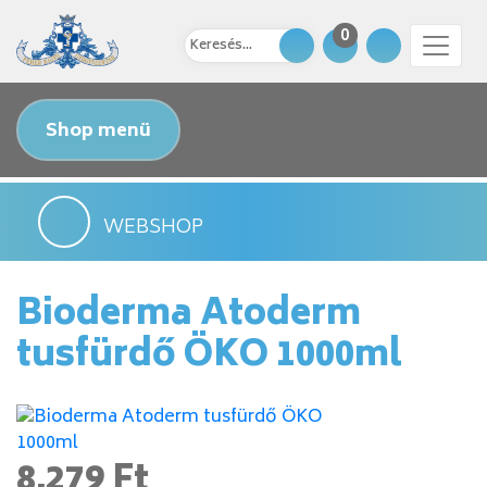
0
Shop menü
WEBSHOP
Bioderma Atoderm
tusfürdő ÖKO 1000ml
8.279 Ft