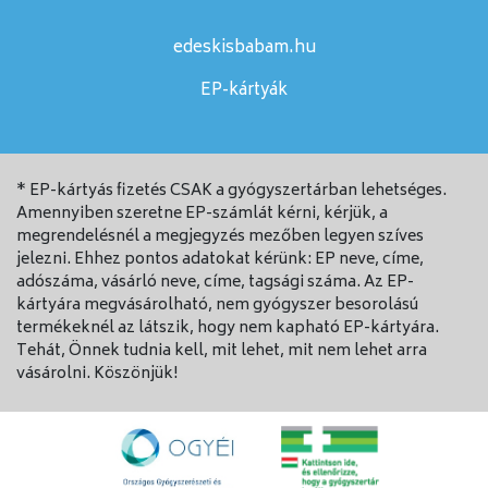
edeskisbabam.hu
EP-kártyák
* EP-kártyás fizetés CSAK a gyógyszertárban lehetséges.
Amennyiben szeretne EP-számlát kérni, kérjük, a
megrendelésnél a megjegyzés mezőben legyen szíves
jelezni. Ehhez pontos adatokat kérünk: EP neve, címe,
adószáma, vásárló neve, címe, tagsági száma. Az EP-
kártyára megvásárolható, nem gyógyszer besorolású
termékeknél az látszik, hogy nem kapható EP-kártyára.
Tehát, Önnek tudnia kell, mit lehet, mit nem lehet arra
vásárolni. Köszönjük!