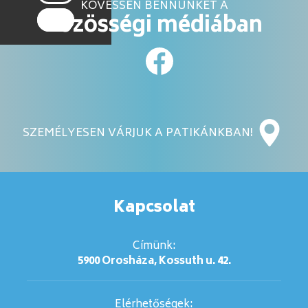
KÖVESSEN BENNÜNKET A
közösségi médiában
SZEMÉLYESEN VÁRJUK A PATIKÁNKBAN!
Kapcsolat
Címünk:
5900 Orosháza, Kossuth u. 42.
Elérhetőségek: