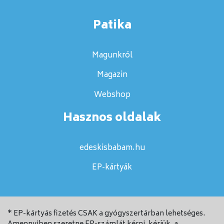
Patika
Magunkról
Magazin
Webshop
Hasznos oldalak
edeskisbabam.hu
EP-kártyák
* EP-kártyás fizetés CSAK a gyógyszertárban lehetséges.