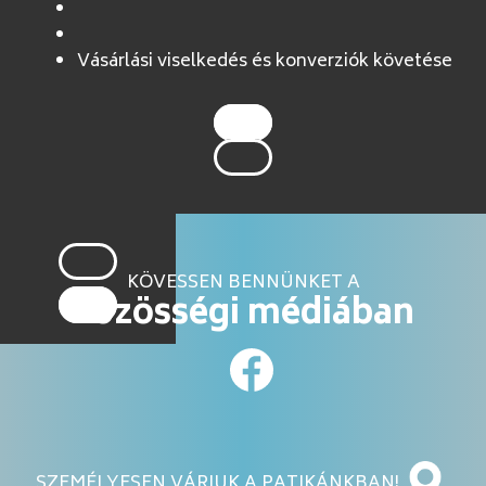
Vásárlási viselkedés és konverziók követése
KÖVESSEN BENNÜNKET A
közösségi médiában
SZEMÉLYESEN VÁRJUK A PATIKÁNKBAN!