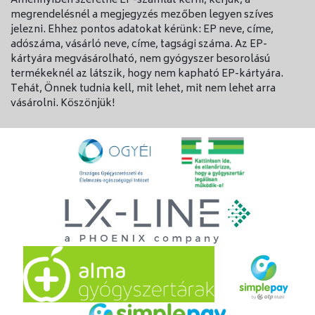
Amennyiben szeretne EP-számlát kérni, kérjük, a
megrendelésnél a megjegyzés mezőben legyen szíves
jelezni. Ehhez pontos adatokat kérünk: EP neve, címe,
adószáma, vásárló neve, címe, tagsági száma. Az EP-
kártyára megvásárolható, nem gyógyszer besorolású
termékeknél az látszik, hogy nem kapható EP-kártyára.
Tehát, Önnek tudnia kell, mit lehet, mit nem lehet arra
vásárolni. Köszönjük!