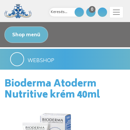
0
Shop menü
WEBSHOP
Bioderma Atoderm
Nutritive krém 40ml