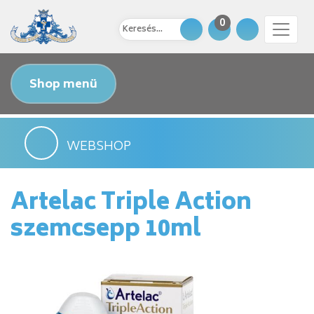
0
Shop menü
WEBSHOP
Artelac Triple Action
szemcsepp 10ml