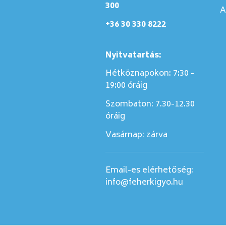
300
A
+36 30 330 8222
Nyitvatartás:
Hétköznapokon: 7:30 -
19:00 óráig
Szombaton:
7.30-12.30
óráig
Vasárnap:
zárva
Email-es elérhetőség:
info@feherkigyo.hu