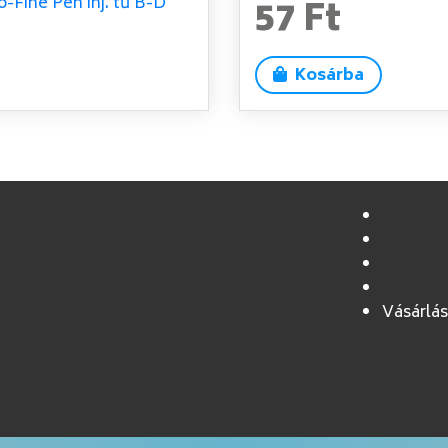
57 Ft
Kosárba
Vásárlás