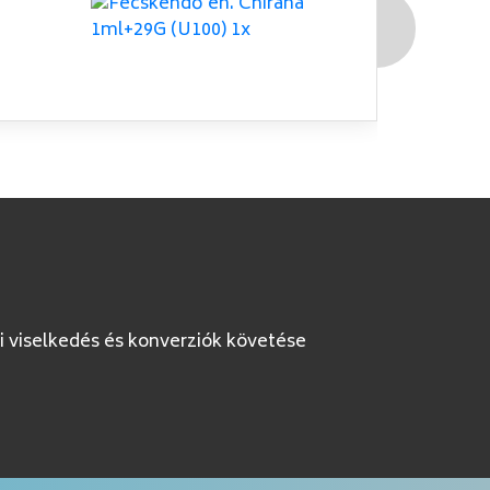
377
K
i viselkedés és konverziók követése