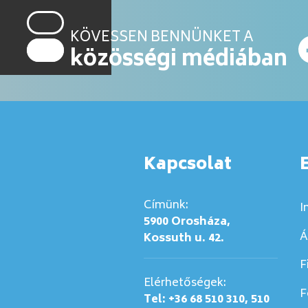
KÖVESSEN BENNÜNKET A
közösségi médiában
Kapcsolat
Címünk:
I
5900 Orosháza,
Á
Kossuth u. 42.
F
Elérhetőségek:
F
Tel: +36 68 510 310, 510