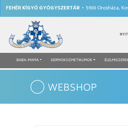
FEHÉR KÍGYÓ GYÓGYSZERTÁR
• 5900 Orosháza, Kos
NYI
BABA-MAMA
DERMOKOZMETIKUMOK
ÉLELMISZERE
WEBSHOP