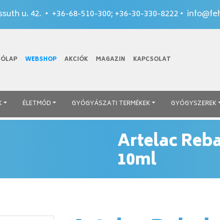
suth u. 42. •
+36-68-510-300
;
+36-30-330-8222
•
info@feh
TÓLAP
WEBSHOP
AKCIÓK
MAGAZIN
KAPCSOLAT
K
ÉLETMÓD
GYÓGYÁSZATI TERMÉKEK
GYÓGYSZEREK
Artelac Reb
10ml